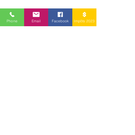
Phone
Email
Facebook
Impôts 2023
admin@nkcpa.ca
(450) 662-2226
407 Boulevard Cartier O, Laval, QC H7N 2L1,
Canada